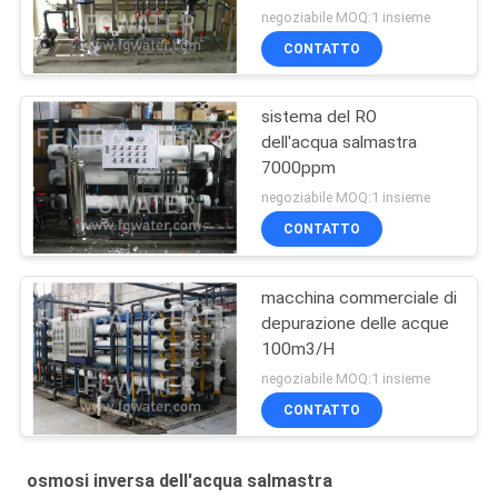
negoziabile MOQ:1 insieme
CONTATTO
sistema del RO
dell'acqua salmastra
7000ppm
negoziabile MOQ:1 insieme
CONTATTO
macchina commerciale di
depurazione delle acque
100m3/H
negoziabile MOQ:1 insieme
CONTATTO
osmosi inversa dell'acqua salmastra