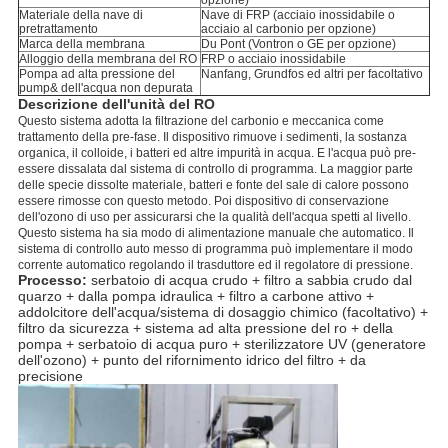
opzione)
Materiale della nave di
Nave di FRP (acciaio inossidabile o
pretrattamento
acciaio al carbonio per opzione)
Marca della membrana
Du Pont (Vontron o GE per opzione)
Alloggio della membrana del RO
FRP o acciaio inossidabile
Pompa ad alta pressione del
Nanfang, Grundfos ed altri per facoltativo
pump& dell'acqua non depurata
Descrizione dell'unità del RO
Questo sistema adotta la filtrazione del carbonio e meccanica come
trattamento della pre-fase. Il dispositivo rimuove i sedimenti, la sostanza
organica, il colloide, i batteri ed altre impurità in acqua. E l'acqua può pre-
essere dissalata dal sistema di controllo di programma. La maggior parte
delle specie dissolte materiale, batteri e fonte del sale di calore possono
essere rimosse con questo metodo. Poi dispositivo di conservazione
dell'ozono di uso per assicurarsi che la qualità dell'acqua spetti al livello.
Questo sistema ha sia modo di alimentazione manuale che automatico. Il
sistema di controllo auto messo di programma può implementare il modo
corrente automatico regolando il trasduttore ed il regolatore di pressione.
Processo:
serbatoio di acqua crudo + filtro a sabbia crudo dal
quarzo + dalla pompa idraulica + filtro a carbone attivo +
addolcitore dell'acqua/sistema di dosaggio chimico (facoltativo) +
filtro da sicurezza + sistema ad alta pressione del ro + della
pompa + serbatoio di acqua puro + sterilizzatore UV (generatore
dell'ozono) + punto del rifornimento idrico del filtro + da
precisione