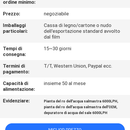
ordine minimo:
CONTROLLO
DI
Prezzo:
negoziabile
QUALITÀ
Imballaggi
Cassa di legno/cartone o nudo
particolari:
dell'esportazione standard avvolto
dal film
CONTATTICI
Tempi di
15~30 giorni
consegna:
NOTIZIE
Termini di
T/T, Western Union, Paypal ecc.
pagamento:
RICHIEDA
Capacità di
insieme 50 al mese
UNA
alimentazione:
CITAZIONE
Evidenziare:
,
Pianta del ro dell'acqua salmastra 6000LPH
,
pianta del ro dell'acqua salmastra dell'OEM
depuratore di acqua del sale 6000LPH
MAPPA
DEL