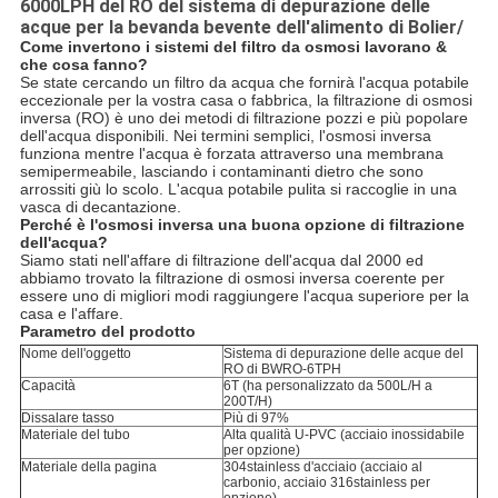
6000LPH del RO del sistema di depurazione delle
acque per la bevanda bevente dell'alimento di Bolier/
Come invertono i sistemi del filtro da osmosi lavorano &
che cosa fanno?
Se state cercando un filtro da acqua che fornirà l'acqua potabile
eccezionale per la vostra casa o fabbrica, la filtrazione di osmosi
inversa (RO) è uno dei metodi di filtrazione pozzi e più popolare
dell'acqua disponibili. Nei termini semplici, l'osmosi inversa
funziona mentre l'acqua è forzata attraverso una membrana
semipermeabile, lasciando i contaminanti dietro che sono
arrossiti giù lo scolo. L'acqua potabile pulita si raccoglie in una
vasca di decantazione.
Perché è l'osmosi inversa una buona opzione di filtrazione
dell'acqua?
Siamo stati nell'affare di filtrazione dell'acqua dal 2000 ed
abbiamo trovato la filtrazione di osmosi inversa coerente per
essere uno di migliori modi raggiungere l'acqua superiore per la
casa e l'affare.
Parametro del prodotto
Nome dell'oggetto
Sistema di depurazione delle acque del
RO di BWRO-6TPH
Capacità
6T (ha personalizzato da 500L/H a
200T/H)
Dissalare tasso
Più di 97%
Materiale del tubo
Alta qualità U-PVC (acciaio inossidabile
per opzione)
Materiale della pagina
304stainless d'acciaio (acciaio al
carbonio, acciaio 316stainless per