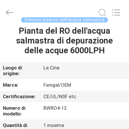
2026
Wuxi
Fenigal
Science
&
Osmosi inversa dell'acqua salmastra
Technology
Co.,
Pianta del RO dell'acqua
CASA
Ltd..
All
Rights
salmastra di depurazione
Reserved.
PRODOTTI
delle acque 6000LPH
CIRCA
Luogo di
La Cina
origine:
NOI
Marca:
Fenigal/OEM
GIRO
Certificazione:
CE/UL/NSF etc.
DELLA
Numero di
BWRO4-12
FABBRICA
modello:
Quantità di
1 insieme