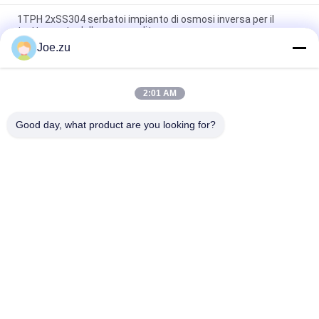
1TPH 2xSS304 serbatoi impianto di osmosi inversa per il
trattamento delle acque pulite
Joe.zu
500L/H 3xSS304 Serbatoi Acqua salata impianto di osmosi
inversa
2:01 AM
1.5TPH 3xFRP Serbatoi 160*85*170cm impianto di osmosi
inversa per l'acqua per l'industria
Good day, what product are you looking for?
Categorie popolari
Tutti
Sistema Di 
Sistema Di Osmosi 
Trattamento 
Inversa In 
Dell'acqua Ad 
Contenitori
Osmosi Inversa
Pile EDI Di Suez
DOW UF Membrane
Membrane Di 
Modulo EDI
Ultrafiltrazione