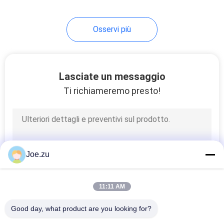
120
Osservi più
osmosi inversa
dell'acqua
salmastra
Lasciate un messaggio
Ti richiameremo presto!
56
Membrane di
Joe.zu
osmosi inversa
11:11 AM
Good day, what product are you looking for?