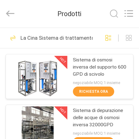
2026
Wuxi
Fenigal
Prodotti
Science
&
Technology
Co.,
CASA
Ltd..
83
All
La Cina Sistema di trattamento dell'acqua ad osm
Rights
Sistema di
Reserved.
PRODOTTI
trattamento
HOT
Sistema di osmosi
inversa del supporto 600
dell&#39;acqua ad
CIRCA
GPD di scivolo
NOI
osmosi inversa
negoziabile MOQ:1 insieme
RICHIESTA ORA
28
GIRO
Sistema di osmosi
HOT
Sistema di depurazione
DELLA
delle acque di osmosi
FABBRICA
inversa in
inversa 32000GPD
negoziabile MOQ:1 insieme
contenitori