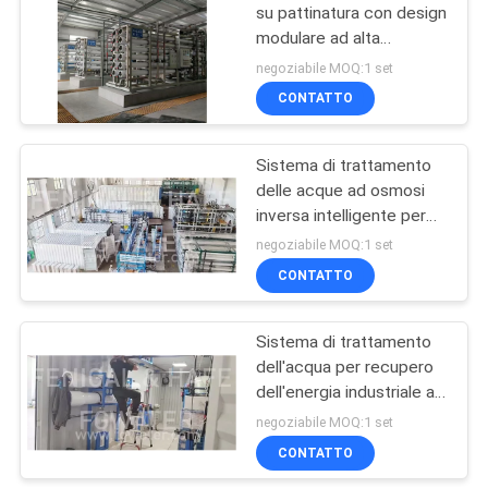
su pattinatura con design
modulare ad alta
35
efficienza di filtrazione e
negoziabile MOQ:1 set
prestazioni resistenti alla
Macchina Ultrapure
CONTATTO
corrosione
dell'acqua
Sistema di trattamento
delle acque ad osmosi
inversa intelligente per
monitoraggio remoto IoT
negoziabile MOQ:1 set
100TPD PLC
CONTATTO
22
Touchscreen Industria
4.0
Sistema di
Sistema di trattamento
dell'acqua per recupero
depurazione delle
dell'energia industriale a
acque di
osmosi inversa 50TPD
negoziabile MOQ:1 set
ERD
CONTATTO
ultrafiltrazione