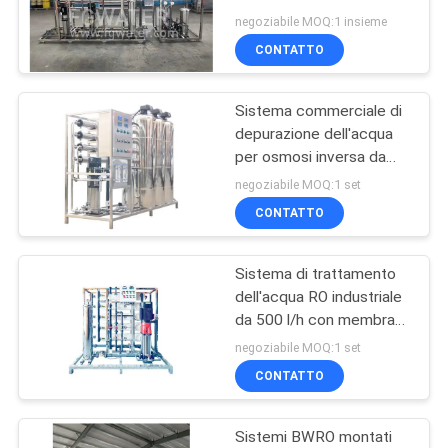
36000GPD
SITO
negoziabile MOQ:1 insieme
CONTATTO
88
PRIVACY
Sistema commerciale di
POLICY
Modulo EDI
depurazione dell'acqua
per osmosi inversa da
500L/h con serbatoi di
negoziabile MOQ:1 set
pretrattamento in FRP e
CONTATTO
progettazione in acciaio
inossidabile
Sistema di trattamento
14
dell'acqua RO industriale
Membrane di
da 500 l/h con membrana
di fibre vuote e design
negoziabile MOQ:1 set
ultrafiltrazione
integrato compatto
CONTATTO
Sistemi BWRO montati