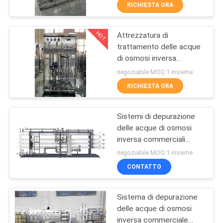
CONTROLLO
RICHIESTA ORA
DI
HOT
Attrezzatura di
QUALITÀ
54
trattamento delle acque
di osmosi inversa
Pile EDI di Suez
CONTATTICI
10000GPD
negoziabile MOQ:1 insieme
RICHIESTA ORA
NOTIZIE
Sistemi di depurazione
delle acque di osmosi
RICHIEDA
inversa commerciali
98
UNA
28000GPD
negoziabile MOQ:1 insieme
CITAZIONE
CONTATTO
DOW UF Membrane
Sistema di depurazione
MAPPA
delle acque di osmosi
DEL
inversa commerciale