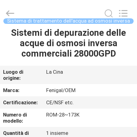
2026
Wuxi
Fenigal
Science
&
Sistema di trattamento dell'acqua ad osmosi inversa
Technology
Co.,
Sistemi di depurazione delle
CASA
Ltd..
All
Rights
acque di osmosi inversa
Reserved.
PRODOTTI
commerciali 28000GPD
CIRCA
Luogo di
La Cina
origine:
NOI
Marca:
Fenigal/OEM
GIRO
Certificazione:
CE/NSF etc.
DELLA
Numero di
ROM-28~173K
FABBRICA
modello:
Quantità di
1 insieme