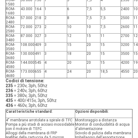
ROM-
36.000
136
1
5
7,5
4
2350
10
1580
ROM-
43.000
164
1
6
7,5
5,5
2400
10
1680
ROM-
57.000
218
2
8
7,5
7,5
2500
11
2480
ROM-
72.000
273
2
10
10
7,5
2600
11
2580
ROM-
87.000
327
3
12
15
11
2700
12
3480
ROM-
108.000
409
3
15
20
15
3200
14
3580
ROM-
130.000
491
3
18
20
15
3500
15
3680
ROM-
144.000
545
4
20
20
15
4200
19
4580
ROM-
173.000
655
4
24
20
18,5
4550
20
4680
Codici di tensione:
235
= 230v, 3ph, 50hz
236
= 240v, 3ph, 60hz
335
= 380v, 3ph, 50hz
435
= 400/415v, 3ph, 50hz
436
= 460v, 3ph, 60hz
Caratteristiche standard:
Opzioni disponibili:
4" membrane arrotolate a spirale di TFC
Monitoraggio a distanza
Pompa a più stadi di acciaio inossidabile
Monitor di conducibilità di acqua
con il motore di TEFC
d'alimentazione
Alloggi della membrana di FRP
Scivolo di pulizia della membrana
prefilter della cartuccia da 5 micron
Imballaggio dell'esportazione