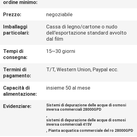
ordine minimo:
CONTROLLO
DI
Prezzo:
negoziabile
QUALITÀ
Imballaggi
Cassa di legno/cartone o nudo
particolari:
dell'esportazione standard avvolto
dal film
CONTATTICI
Tempi di
15~30 giorni
consegna:
NOTIZIE
Termini di
T/T, Western Union, Paypal ecc.
pagamento:
RICHIEDA
Capacità di
insieme 50 al mese
UNA
alimentazione:
CITAZIONE
Evidenziare:
Sistemi di depurazione delle acque di osmosi
inversa commerciali 28000GPD
,
sistemi di depurazione delle acque di osmosi
MAPPA
inversa commerciali 415V
,
Pianta acquatica commerciale del ro 28000GPD
DEL