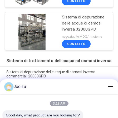
CONTATTO
Sistema di depurazione
delle acque di osmosi
inversa 32000GPD
negoziabile MOQ:1 insieme
CONTATTO
Sistema di trattamento dell'acqua ad osmosi inversa
Sistemi di depurazione delle acque di osmosi inversa
commerciali 28000GPD
Joe.zu
Sistema di depurazione delle acque di osmosi inversa
commerciale 36000GPD
Sistema di trattamento delle acque ad osmosi inversa
3:18 AM
intelligente per monitoraggio remoto IoT 100TPD PLC
Touchscreen Industria 4.0
Good day, what product are you looking for?