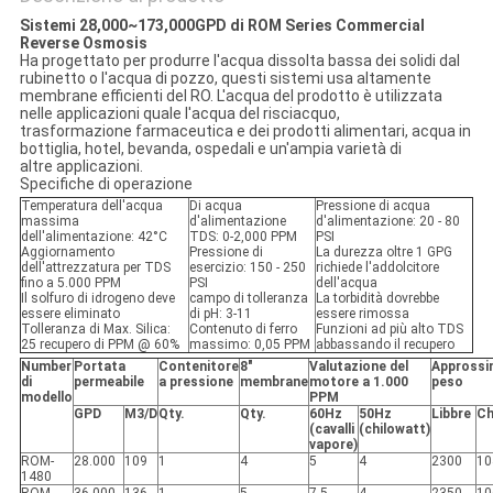
Sistemi 28,000~173,000GPD di ROM Series Commercial
Reverse Osmosis
Ha progettato per produrre l'acqua dissolta bassa dei solidi dal
rubinetto o l'acqua di pozzo, questi sistemi usa altamente
membrane efficienti del RO. L'acqua del prodotto è utilizzata
nelle applicazioni quale l'acqua del risciacquo,
trasformazione farmaceutica e dei prodotti alimentari, acqua in
bottiglia, hotel, bevanda, ospedali e un'ampia varietà di
altre applicazioni.
Specifiche di operazione
Temperatura dell'acqua
Di acqua
Pressione di acqua
massima
d'alimentazione
d'alimentazione: 20 - 80
dell'alimentazione: 42°C
TDS: 0-2,000 PPM
PSI
Aggiornamento
Pressione di
La durezza oltre 1 GPG
dell'attrezzatura per TDS
esercizio: 150 - 250
richiede l'addolcitore
fino a 5.000 PPM
PSI
dell'acqua
Il solfuro di idrogeno deve
campo di tolleranza
La torbidità dovrebbe
essere eliminato
di pH: 3-11
essere rimossa
Tolleranza di Max. Silica:
Contenuto di ferro
Funzioni ad più alto TDS
25 recupero di PPM @ 60%
massimo: 0,05 PPM
abbassando il recupero
Number
Portata
Contenitore
8"
Valutazione del
Approssi
di
permeabile
a pressione
membrane
motore a 1.000
peso
modello
PPM
GPD
M3/D
Qty.
Qty.
60Hz
50Hz
Libbre
Ch
(cavalli
(chilowatt)
vapore)
ROM-
28.000
109
1
4
5
4
2300
10
1480