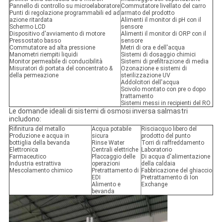
Pannello di controllo su microelaboratore
Commutatore livellato del carro
Punti di regolazione programmabili ed ad
armato del prodotto
azione ritardata
Alimenti il monitor di pH con il
Schermo LCD
sensore
Dispositivo d'avviamento di motore
Alimenti il monitor di ORP con il
Pressostato basso
sensore
Commutatore ad alta pressione
Metri di ora e dell'acqua
Manometri riempiti liquidi
Sistemi di dosaggio chimici
Monitor permeabile di conducibilità
Sistemi di prefiltrazione di media
Misuratori di portata del concentrato &
Ozonazione e sistemi di
della permeazione
sterilizzazione UV
Addolcitori dell'acqua
Scivolo montato con pre o dopo
trattamento
Sistemi messi in recipienti del RO
Le domande ideali di sistemi di osmosi inversa salmastri
includono:
Rifinitura del metallo
Acqua potabile
Risciacquo libero del
Produzione e acqua in
sicura
prodotto del punto
bottiglia della bevanda
Rinse Water
Torri di raffreddamento
Elettronica
Centrali elettriche
Laboratorio
Farmaceutico
Placcaggio delle
Di acqua d'alimentazione
Industria estrattiva
operazioni
della caldaia
Mescolamento chimico
Pretrattamento di
Fabbricazione del ghiaccio
EDI
Pretrattamento di Ion
Alimento e
Exchange
bevanda