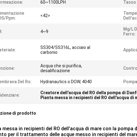
ermeazione:
60~1100LPH
Tasso 
imentazione
Tempe
<42>
DS/ppm:
Dell'ac
Mg/l D
H:
4~9
Ferro:
SS304/SS316L, acciaio al
teriale:
Applic
carbonio
Acqua che si purifica,
nzione:
Contro
desalificazione
mbrana Del Ro:
Hydranautics o DOW, 4040
Pompa
Creatore dell'acqua del RO della pompa di Dan
idenziare:
Pianta messa in recipienti del RO dell'acqua di
zione di prodotto
a messa in recipienti del RO dell'acqua di mare con la pompa
nto per il trattamento delle acque messo in recipienti del ma