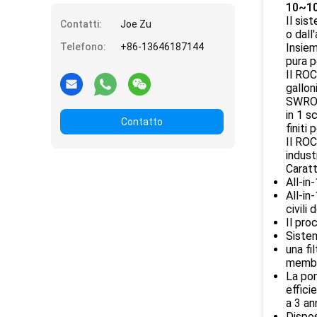
10~10
Il sis
Contatti:
Joe Zu
o dall
Telefono:
+86-13646187144
Insiem
pura p
Il ROC
galloni
SWRO m
in 1 s
Contatto
finiti
Il ROC
indust
Caratt
All-in
All-in
civili 
Il pro
Sistem
una fi
membr
La pom
effici
a 3 ann
Dispos