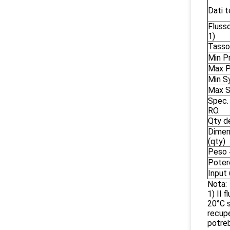
Dati t
Fluss
1)
Tasso
Min Pr
Max P
Min S
Max S
Spec.
RO.
Qty d
Dimen
(qty)
Peso 4
Poter
Input 
Nota:
1) Il 
20°C s
recupe
potreb