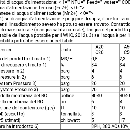
ità di acqua d'alimentazione: < 1="" NTU="" Feed="" water="" COD
ua d'alimentazione ferroso (Fe2+): < 0="">
ese di acqua d'alimentazione (Mn2+): < 0="">
1) se di acqua d'alimentazione è peggiore di sopra, il pretratta
enti l'insudiciamento severo ha potuto essere trovato. Contattici 
di mare naturale (o acqua salata naturale), l'acqua del prodotto 
abile dell'acqua potabile per il WHO, 2012). 3) se l'acqua è per l'irr
ibilità potrebbe essere accettabile.
A20
A5
ecnici
Unità
C20
C5
o del prodotto stimato 1)
M3/H
0,8
2,3
 di recupero stimato 1)
%
34
34
essure In 2)
barg
4
4
ressure In 2)
barg
6
6
ystem Pressure 3)
barg
20
20
ystem Pressure 3)
barg
70
70
 della membrana del RO.
pollice
4040
8040
ella membrana del RO.
pc
6
4
sione del contenitore (qty)
ft
10
10
) (asciutto)
tonnellata
3
3
5 stimati)
chilowatt
5
17
ere ha introdotto 6)
3PH, 380 AC±10%,