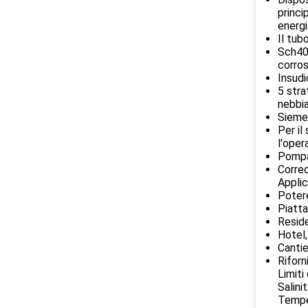
princi
energi
Il tub
Sch40 
corros
Insudi
5 stra
nebbia
Siemen
Per il
l'oper
Pompa 
Corred
Applic
Potere
Piatt
Reside
Hotel,
Cantie
Riforn
Limiti
Salini
Temper