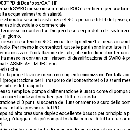
00TPD di Danfoss/CAT HP
tema di SWRO messo in contenitori ROC è destinato per produrre l
'alta acqua salmastra di salinità.
e al nostro secondo sistema del RO o persino di EDI del passo, 
er uso industriale o commerciale.
 ha messo in contenitori l'acqua dolce dei prodotti del sistema
) al giorno.
essi in contenitori ROC hanno due tipi: all-in-1 e messo in conten
civolo. Per messo in contenitori, tutte le parti sono installate in 
 per minimizzare l'installazione del sito, che introduce il sistema
 ha messo in contenitori i sistemi di desalificazione di SWRO è 
riale: ASME, ASTM, IEC, ecc.
eristiche
-1 o la progettazione messa in recipienti minimizzano l'installazi
-1 (progettazione per il trasporto del contenitore) o i sistemi mes
del sito e del trasporto.
cesso semplice, pompa d'alimentazione è usato come di pompa di a
a risucchiante automatico per il filtro da media.
ltrazione di 3 punti si accerta del funzionamento sicuro della pom
ana ad alta pressione del RO.
pa ad alta pressione duplex eccellente basata per principio a pi
ente, più leggero, da più compatto della pompa di tuffatore comu
i.
itivo duplex eccellente di recupero di energia (per il sistema con