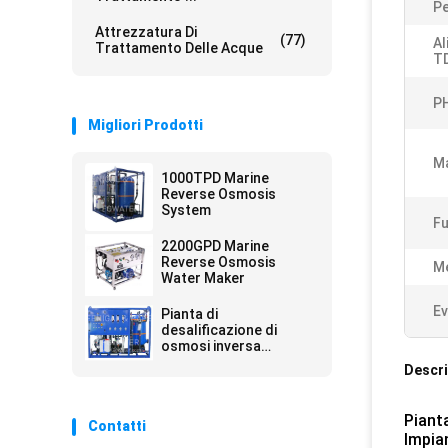
P
Attrezzatura Di
(77)
Al
Trattamento Delle Acque
T
P
Migliori Prodotti
Ma
1000TPD Marine
Reverse Osmosis
System
Fu
2200GPD Marine
Reverse Osmosis
Me
Water Maker
Ev
Pianta di
desalificazione di
osmosi inversa
dell'acqua di mare
Descri
3000GPD
Piant
Contatti
Impia