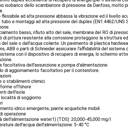
pio isobarico dello scambiatore di pressione da Danfoss, molto più
a.
o flessibile ad alta pressione abbassa la vibrazione ed il livello a
tubo e montaggi ad alta pressione del duplex (EN1.4462/UNS S3
ione.
ciamento basso, rifiuto alto del sale, membrana del RO di press
ti di pittura resistente alla corrosione proteggono la struttura ed
 del sale o dall'acqua colante. Un pavimento di plastica hardweari
s, ABB o parti di Schneider assicurare l'affidabilità del sistema d
 sistema con il dispositivo di recupero di energia, lo schermo attiva
azione.
facoltativa dell'assunzione e pompa d'alimentazione.
o di aggiornamento facoltativo per il contenitore.
azioni
 o stabilimenti chimici
aforme offshore
nti dell'isola
 località di soggiorno
ri
imento idrico emergente, piante acquatiche mobili
 di operazione
tà dell'alimentazione water1) (TDS): 20,000-45,000 mg/l
atura dell'acqua dell'alimentazione: 5-40 °C