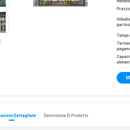
minimo
Prezzo
Imball
partico
Tempi 
Termini
pagam
Capaci
alimen
M
azioni Dettagliate
Descrizione Di Prodotto