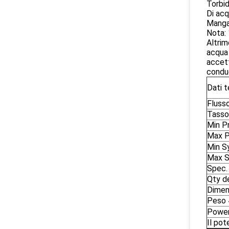
Torbid
Di acq
Mangan
Nota: 
Altrim
acqua 
accett
conduc
Dati t
Fluss
Tasso
Min Pr
Max P
Min S
Max S
Spec.
Qty d
Dimen
Peso 4
Power
Il pot