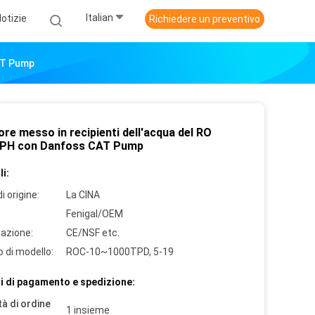
Italian
otizie
Richiedere un preventivo
AT Pump
re messo in recipienti dell'acqua del RO
PH con Danfoss CAT Pump
i:
i origine:
La CINA
Fenigal/OEM
cazione:
CE/NSF etc.
 di modello:
ROC-10~1000TPD, 5-19
i di pagamento e spedizione:
à di ordine
1 insieme