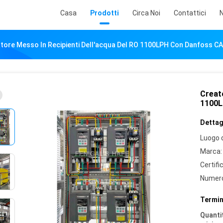
Casa
Prodotti
Circa Noi
Contattici
N
tore Messo In Recipienti Dell'acqua Del RO 1100LPH Con Danfoss C
Creato
1100L
Dettagl
Luogo d
Marca:
Certifi
Numero
Termin
Quantit