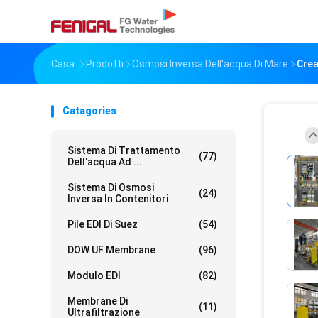
Casa
Prodotti
Osmosi Inversa Dell'acqua Di Mare
Crea
Catagories
Sistema Di Trattamento
(77)
Dell'acqua Ad ...
Sistema Di Osmosi
(24)
Inversa In Contenitori
Pile EDI Di Suez
(54)
DOW UF Membrane
(96)
Modulo EDI
(82)
Membrane Di
(11)
Ultrafiltrazione