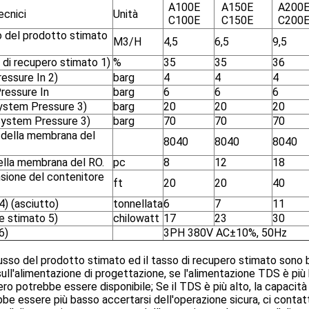
A100E
A150E
A200
ecnici
Unità
C100E
C150E
C200
o del prodotto stimato
M3/H
4,5
6,5
9,5
 di recupero stimato 1)
%
35
35
36
essure In 2)
barg
4
4
4
ressure In
barg
6
6
6
ystem Pressure 3)
barg
20
20
20
ystem Pressure 3)
barg
70
70
70
 della membrana del
8040
8040
8040
ella membrana del RO.
pc
8
12
18
sione del contenitore
ft
20
20
40
) (asciutto)
tonnellata
6
7
11
e stimato 5)
chilowatt
17
23
30
6)
3PH 380V AC±10%, 50Hz
flusso del prodotto stimato ed il tasso di recupero stimato son
ull'alimentazione di progettazione, se l'alimentazione TDS è più b
ro potrebbe essere disponibile; Se il TDS è più alto, la capacità
be essere più basso accertarsi dell'operazione sicura, ci contatta