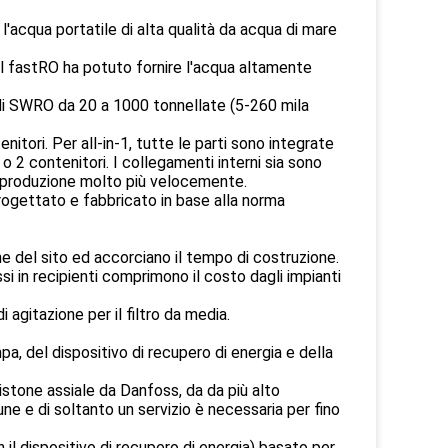
'acqua portatile di alta qualità da acqua di mare
il fastRO ha potuto fornire l'acqua altamente
 di SWRO da 20 a 1000 tonnellate (5-260 mila
itori. Per all-in-1, tutte le parti sono integrate
1 o 2 contenitori. I collegamenti interni sia sono
 in produzione molto più velocemente.
progettato e fabbricato in base alla norma
one del sito ed accorciano il tempo di costruzione.
si in recipienti comprimono il costo dagli impianti
gitazione per il filtro da media.
pa, del dispositivo di recupero di energia e della
stone assiale da Danfoss, da da più alto
ne e di soltanto un servizio è necessaria per fino
 il dispositivo di recupero di energia) basato per