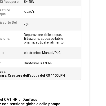
Di Recupero:
8~40%
rature
5~35˚C
qua.:
issolto Del
<0>
Depurazione delle acque,
azione:
filtrazione, acqua potabile
pharmceutical e, alimento
llo:
elettronico, Manual/PLC
:
Danfoss/CAT/CNP
foss
,
 mare
,
Creatore dell'acqua del RO 1100LPH
 del CAT HP di Danfoss
re con tensione globale della pompa