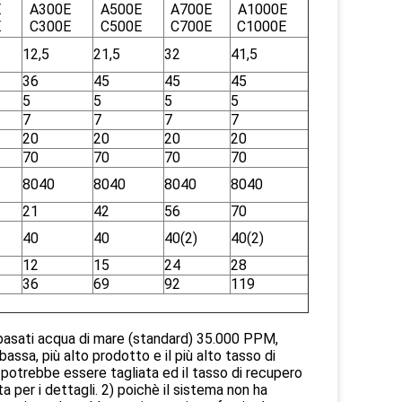
E
A300E
A500E
A700E
A1000E
E
C300E
C500E
C700E
C1000E
12,5
21,5
32
41,5
36
45
45
45
5
5
5
5
7
7
7
7
20
20
20
20
70
70
70
70
8040
8040
8040
8040
21
42
56
70
40
40
40(2)
40(2)
12
15
24
28
36
69
92
119
o basati acqua di mare (standard) 35.000 PPM,
assa, più alto prodotto e il più alto tasso di
 potrebbe essere tagliata ed il tasso di recupero
 per i dettagli. 2) poichè il sistema non ha