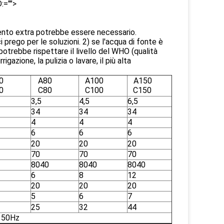
:="">
mento extra potrebbe essere necessario.
prego per le soluzioni. 2) se l'acqua di fonte è
potrebbe rispettare il livello del WHO (qualità
igazione, la pulizia o lavare, il più alta
0
A80
A100
A150
0
C80
C100
C150
3,5
4,5
6,5
34
34
34
4
4
4
6
6
6
20
20
20
70
70
70
8040
8040
8040
6
8
12
20
20
20
5
6
7
25
32
44
 50Hz