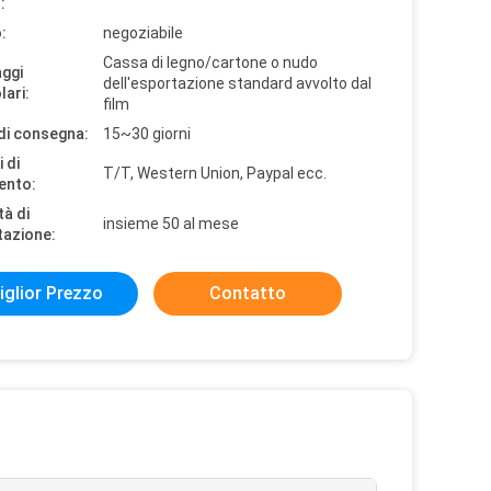
:
:
negoziabile
Cassa di legno/cartone o nudo
aggi
dell'esportazione standard avvolto dal
lari:
film
di consegna:
15~30 giorni
 di
T/T, Western Union, Paypal ecc.
ento:
tà di
insieme 50 al mese
tazione:
iglior Prezzo
Contatto