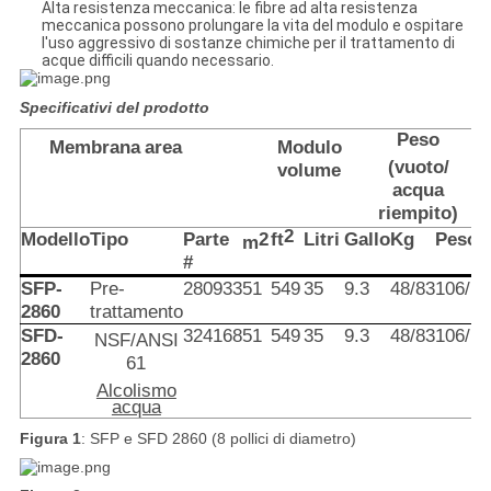
Alta resistenza meccanica: le fibre ad alta resistenza
meccanica possono prolungare la vita del modulo e ospitare
l'uso aggressivo di sostanze chimiche per il trattamento di
acque difficili quando necessario.
Specificativi del prodotto
Peso
Membrana
area
Modulo
(vuoto/
volume
acqua
riempito)
2
Modello
Tipo
Parte
2
ft
Litri
Gallo
Kg
Peso
m
#
SFP-
Pre-
280933
51
549
35
9.3
48/83
106/18
2860
trattamento
SFD-
324168
51
549
35
9.3
48/83
106/18
NSF/ANSI
2860
61
Alcolismo
acqua
Figura 1
: SFP e SFD 2860 (8 pollici di diametro)