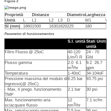
Figura 2
Proprietà
Distanze
Diametro
Larghezza
Unità
L
L1
L2
L3
D
W1
W
SI (mm)
1860
1500
1630
1820
225
180
34
Parametro di funzionamento
s
S.I.
unità
Stati Uniti
unità
Filtro
Flusso
@
25oC
40-120
24 - 70
2
L/m
/
R
Gfd
Flusso
gamma
2.0
6.1
9.2
26.7
3
m
/hr
gpm
Temperatura
1-
40oC
34-
104oF
Pressione massima del modulo di
6.25
bar
93.75
psi
ingresso
(@ 20oC)
- Max, ti prego.
funzionamento
2.1
bar
30
psi
TMP
Max.
funzionamento
aria
12
7.1
scfm
3
sciacquare
flusso
nm
/hr
Max.
retrolavaggio
pressione
2.5
bar
36
psi