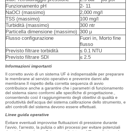
Funzionamento
pH
2-
11
NaOCl
(massimo)
2,000
mg/l
TSS
(massimo)
100
mg/l
Turbidità
(massimo)
300
ntr
Particella
dimensione
(massimo)
300
μ
Flusso
configurazione
Fuori
in,
Morto
fine
flusso
Previsto
filtrare
torbidità
≤ 0.1
NTU
Previsto
filtrare
SDI
≤ 2.5
Informazioni importanti
Il corretto avvio di un sistema UF è indispensabile per preparare
le membrane al servizio operativo e prevenire danni alle
membrane.Il rispetto della corretta sequenza di avvio
contribuisce anche a garantire che i parametri di funzionamento
del sistema siano conformi alle specifiche di progettazione.,
consentendo così il raggiungimento degli obiettivi di qualità e
produttività dell'acqua del sistema.calibrazione dello strumento, e
altri controlli del sistema devono essere effettuati.
Linee guida operative
Evitare eventuali improvvise fluttuazioni di pressione durante
l'avvio, l'arresto, la pulizia o altri processi per evitare potenziali