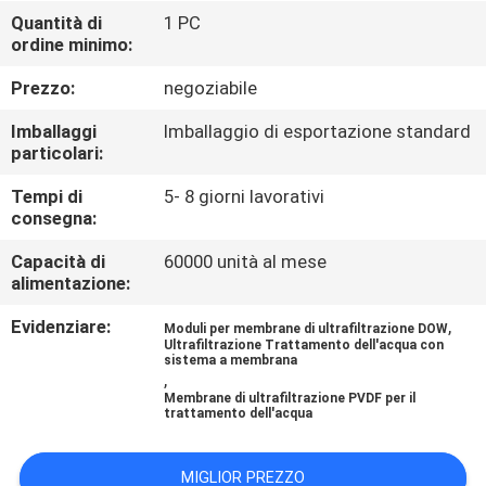
CONTROLLO
Quantità di
1 PC
ordine minimo:
DI
QUALITÀ
Prezzo:
negoziabile
Imballaggi
Imballaggio di esportazione standard
CONTATTICI
particolari:
Tempi di
5- 8 giorni lavorativi
consegna:
NOTIZIE
Capacità di
60000 unità al mese
alimentazione:
RICHIEDA
Evidenziare:
,
UNA
Moduli per membrane di ultrafiltrazione DOW
Ultrafiltrazione Trattamento dell'acqua con
sistema a membrana
CITAZIONE
,
Membrane di ultrafiltrazione PVDF per il
trattamento dell'acqua
MAPPA
DEL
MIGLIOR PREZZO