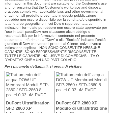
information in this document are suitable for the Customer's use
and for ensuring that the Customer's workplace and disposal
practices comply with applicable laws and other governmental
enactmentsIl prodotto presentato in questa pubblicazione
potrebbe non essere disponibile per la vendita e/o disponibile in
tutte le aree geografiche in cui Dow è rappresentata.Le
indicazioni formulate potrebbero non essere state approvate per
l'uso in tutti i paesiDow non si assume alcun obbligo o
responsabilità per le informazioni contenute nel presente
documento.I riferimenti a "Dow" o alla "Società" indicano l'entità
giuridica di Dow che vende i prodotti al Cliente, salvo diversa
indicazione esplicita.. NON SONO CONSENTITE NESSUNE
GARANZIE; SONO ESPRESSAMENTE RISCONSENTITE
TUTTE LE GARANZIE INCLUSIVE DI COMERCIABILITÀ O
D'ADATTAZIONE A UN USO PARTICOLARIO.
Per i parametri dettagliati, si prega di visitare:
DuPont Ultrafiltration
DuPont SFP 2860 XP
SFD 2860 XP
Modulo di ultrafiltrazione