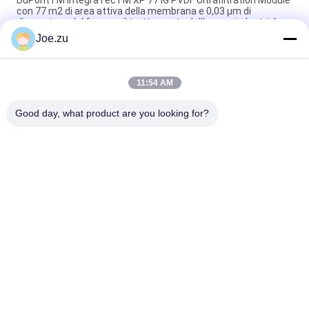
con 77 m2 di area attiva della membrana e 0,03 μm di
dimensione del foro per il trattamento dell'acqua industriale
Joe.zu
Modulo UF DuPont™ XP 77IP IG UF ad alto flusso – Per soluzioni
rack IP
11:54 AM
DuPontTM IntegraTecTM XP 51 IP IG Ultrafiltrazione
Membrana Soluzione UF contenitorizzata
Good day, what product are you looking for?
Categorie popolari
Tutti
Sistema Di 
Sistema Di Osmosi 
Trattamento 
Inversa In 
Dell'acqua Ad 
Contenitori
Osmosi Inversa
Pile EDI Di Suez
DOW UF Membrane
Membrane Di 
Modulo EDI
Ultrafiltrazione
Macchina Ultrapure 
Sistema Di 