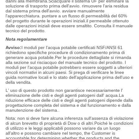
danni alla membrana.Sciacquare il sistema UF per eliminare la
soluzione di trasporto prima dell'avvio. rimuovere l'aria residua
dal sistema prima dell'avvio. avviare manualmente
l'apparecchiatura. puntare a un flusso di permeabilità del 60%
del progetto durante le operazioni iniziali.il permeabile ottenuto
dalle operazioni iniziali deve essere smaltito. Consulta il manuale
tecnico del prodotto.
Nota regolamentare
Avviso:
I moduli per l'acqua potabile certificati NSF/ANSI 61
richiedono specifiche procedure di condizionamento prima di
generare acqua potabile.Per le procedure dettagliate si rimanda
alla sezione sul risciacquo del manuale tecnico del prodotto. I
moduli per l'acqua potabile potrebbero essere soggetti a ulteriori
vincoli normativi in alcuni paesi. Si prega di verificare le linee
guida normative locali e lo stato dell'applicazione prima dell'uso e
della vendita.
L' uso di questo prodotto non garantisce necessariamente l'
eliminazione delle cisti e degli agenti patogeni dall' acqua.La
riduzione efficace delle cisti e degli agenti patogeni dipende dalla
progettazione completa del sistema e dal funzionamento e dalla
manutenzione del sistema..
Nota: non si deve fare alcuna inferenza sull'assenza di violazione
di alcun brevetto di proprietà di Dow o di altri.Poiché le condizioni
di utilizzo e le leggi applicabili possono variare da un luogo
all'altro e possono cambiare nel tempo, the Customer is
accountable for determining whether the products and the