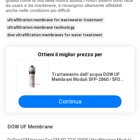
qualità come la vita della nostra attività.I nostri sistemi sono facili
da usare e da mantenere, e rimangono altamente affidabili
anche nelle condizioni più difficili.
ultrafiltration membrane for wastewater treatment
ultrafiltration membrane technology
dow ultrafiltration membranes for water treatment
Ottieni il miglior prezzo per
Trattamento dell' acqua DOW UF
Membrani Moduli SFP-2860 / SFD-
2860 8 pollici 0,03 μM PVDF
Continua
DOW UF Membrane
DuPontTM IntegraTecTM XP 77 IG PVDF Ultrafiltration Module