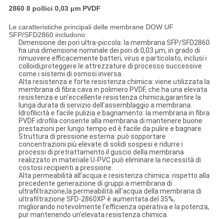
2860 8 pollici 0,03 μm PVDF
Le caratteristiche principali delle membrane DOW UF
SFP/SFD2860 includono:
Dimensione dei pori ultra-piccola: la membrana SFP/SFD2860
ha una dimensione nominale dei pori di 0,03 μm, in grado di
rimuovere efficacemente batteri, virus e particolato, inclusi i
colloidi,proteggere le attrezzature di processo successive
come i sistemi di osmosi inversa.
Alta resistenza e forte resistenza chimica: viene utilizzata la
membrana di fibra cava in polimero PVDF, che ha una elevata
resistenza e un'eccellente resistenza chimica,garantire la
lunga durata di servizio dell'assemblaggio a membrana.
Idrofilicità e facile pulizia e bagnamento: la membrana in fibra
PVDF idrofila consente alla membrana di mantenere buone
prestazioni per lungo tempo ed è facile da pulire e bagnare.
Struttura di pressione esterna: può sopportare
concentrazioni più elevate di solidi sospesi e ridurre i
processi di pretrattamento.il guscio della membrana
realizzato in materiale U-PVC può eliminare la necessità di
costosi recipienti a pressione.
Alta permeabilità all'acqua e resistenza chimica: rispetto alla
precedente generazione di gruppi a membrana di
ultrafiltrazione,la permeabilità all'acqua della membrana di
ultrafiltrazione SFD-2860XP è aumentata del 35%,
migliorando notevolmente l'efficienza operativa e la potenza,
pur mantenendo un'elevata resistenza chimica.