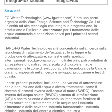
IntegraFlux Module
IntegraFlux
Su di noi
FG Water Technologies (www.fgwater.com) è ora una parte
organica della Wuxi Fenigal Science and Technology Co. Ltd.,
un'entità ad alta tecnologia che integra la progettazione, la
produzione e l'utilizzo di attrezzature per il trattamento delle
acque.commercio e spedizione serviti per i principali settori
industriali.
HAFE-FG Water Technologies si è concentrata sulla ricerca sulla
tecnologia di trattamento dell'acqua, sullo sviluppo e la
produzione di attrezzature, sui test e sulle spedizioni
internazionali, ecc.Lavoriamo con molti dei principali produttori di
attrezzature originali su larga scala o di piccole e medie
dimensioni nelle zone di sviluppo ad alta tecnologia della Cina, e
ci siamo impegnati nella ricerca e sviluppo, produzione e test di
qualità.
I nostri prodotti principali includono una varietà di attrezzature
per la depurazione dell'acqua e diversi trattamenti, come il
sistema di osmosi inversa dell'acqua di mare (SWRO), l'osmosi
inversa dell'acqua salata (BWRO),sistema di ultrafiltrazione
(UF)La nostra azienda è diventata un importante fornitore di
attrezzature per il trattamento delle acque per l'industria
alimentare e delle bevande,industria farmaceutica, industria
chimica, industria dell'energia elettrica, industria