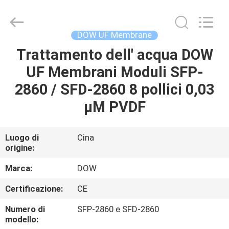
2026
Wuxi
Fenigal
Science
&
DOW UF Membrane
Technology
Co.,
Trattamento dell' acqua DOW
CASA
Ltd..
All
Rights
UF Membrani Moduli SFP-
Reserved.
PRODOTTI
2860 / SFD-2860 8 pollici 0,03
μM PVDF
CIRCA
NOI
Luogo di
Cina
origine:
GIRO
Marca:
DOW
DELLA
Certificazione:
CE
FABBRICA
Numero di
SFP-2860 e SFD-2860
modello: