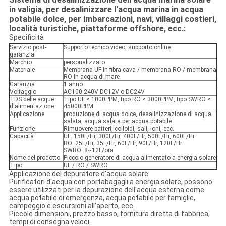
in valigia, per desalinizzare l'acqua marina in acqua
potabile dolce, per imbarcazioni, navi, villaggi costieri,
località turistiche, piattaforme offshore, ecc.:
Specificità
Servizio post-
Supporto tecnico video, supporto online
garanzia
Marchio
personalizzato
Materiale
Membrana UF in fibra cava / membrana RO / membrana
RO in acqua di mare
Garanzia
1 anno
Voltaggio
AC100-240V DC12V o DC24V
TDS delle acque
Tipo UF < 1000PPM, tipo RO < 3000PPM, tipo SWRO <
d'alimentazione
45000PPM
Applicazione
produzione di acqua dolce, desalinizzazione di acqua
salata, acqua salata per acqua potabile
Funzione
Rimuovere batteri, colloidi, sali, ioni, ecc.
Capacità
UF: 150L/Hr, 300L/Hr, 400L/Hr, 500L/Hr, 600L/Hr
RO: 25L/Hr, 35L/Hr, 60L/Hr, 90L/Hr, 120L/Hr
SWRO: 8~12L/ora
Nome del prodotto
Piccolo generatore di acqua alimentato a energia solare
Tipo
UF / RO / SWRO
Applicazione del depuratore d'acqua solare:
Purificatori d'acqua con portabagagli a energia solare, possono
essere utilizzati per la depurazione dell'acqua esterna come
acqua potabile di emergenza, acqua potabile per famiglie,
campeggio e escursioni all'aperto, ecc.
Piccole dimensioni, prezzo basso, fornitura diretta di fabbrica,
tempi di consegna veloci.