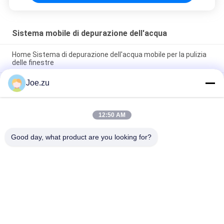
Sistema mobile di depurazione dell'acqua
Home Sistema di depurazione dell'acqua mobile per la pulizia
delle finestre
Joe.zu
Peso leggero 25L Sistema di depurazione dell'acqua mobile
per il campeggio all'aperto
Sistema portatile di depurazione dell'acqua mobile da 600L
12:50 AM
per l'acqua potabile di emergenza nelle zone colpite da
catastrofi
Good day, what product are you looking for?
Categorie popolari
Tutti
Sistema Di 
Sistema Di Osmosi 
Trattamento 
Inversa In 
Dell'acqua Ad 
Contenitori
Osmosi Inversa
Pile EDI Di Suez
DOW UF Membrane