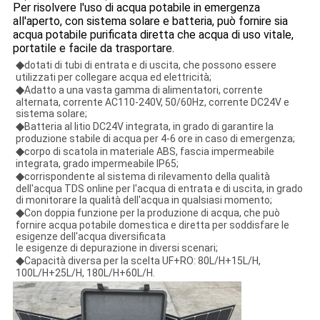
Per risolvere l'uso di acqua potabile in emergenza
all'aperto, con sistema solare e batteria, può fornire sia
acqua potabile purificata diretta che acqua di uso vitale,
portatile e facile da trasportare.
◆
dotati di tubi di entrata e di uscita, che possono essere
utilizzati per collegare acqua ed elettricità;
◆
Adatto a una vasta gamma di alimentatori, corrente
alternata, corrente AC110-240V, 50/60Hz, corrente DC24V e
sistema solare;
◆
Batteria al litio DC24V integrata, in grado di garantire la
produzione stabile di acqua per 4-6 ore in caso di emergenza;
◆
corpo di scatola in materiale ABS, fascia impermeabile
integrata, grado impermeabile lP65;
◆
corrispondente al sistema di rilevamento della qualità
dell'acqua TDS online per l'acqua di entrata e di uscita, in grado
di monitorare la qualità dell'acqua in qualsiasi momento;
◆
Con doppia funzione per la produzione di acqua, che può
fornire acqua potabile domestica e diretta per soddisfare le
esigenze dell'acqua diversificata
le esigenze di depurazione in diversi scenari;
◆
Capacità diversa per la scelta UF+RO: 80L/H+15L/H,
100L/H+25L/H, 180L/H+60L/H.