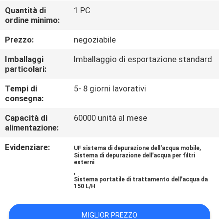
CONTROLLO
Quantità di
1 PC
ordine minimo:
DI
QUALITÀ
Prezzo:
negoziabile
Imballaggi
Imballaggio di esportazione standard
CONTATTICI
particolari:
Tempi di
5- 8 giorni lavorativi
consegna:
NOTIZIE
Capacità di
60000 unità al mese
alimentazione:
RICHIEDA
Evidenziare:
,
UNA
UF sistema di depurazione dell'acqua mobile
Sistema di depurazione dell'acqua per filtri
esterni
CITAZIONE
,
Sistema portatile di trattamento dell'acqua da
150 L/H
MAPPA
DEL
MIGLIOR PREZZO