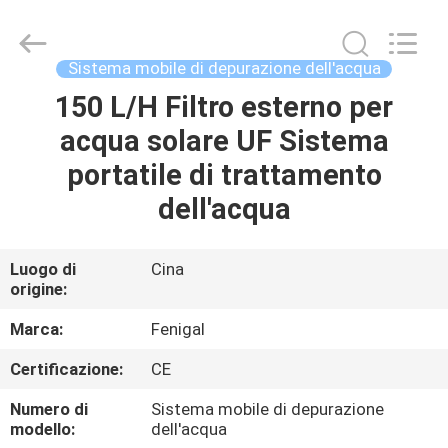
2026
Wuxi
Fenigal
Science
&
Sistema mobile di depurazione dell'acqua
Technology
Co.,
150 L/H Filtro esterno per
CASA
Ltd..
All
Rights
acqua solare UF Sistema
Reserved.
PRODOTTI
portatile di trattamento
dell'acqua
CIRCA
NOI
Luogo di
Cina
origine:
GIRO
Marca:
Fenigal
DELLA
Certificazione:
CE
FABBRICA
Numero di
Sistema mobile di depurazione
modello:
dell'acqua