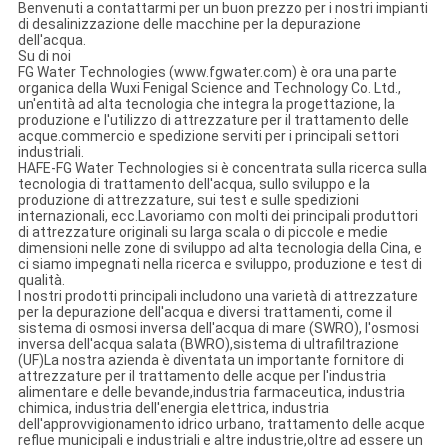
Benvenuti a contattarmi per un buon prezzo per i nostri impianti
di desalinizzazione delle macchine per la depurazione
dell'acqua.
Su di noi
FG Water Technologies (www.fgwater.com) è ora una parte
organica della Wuxi Fenigal Science and Technology Co. Ltd.,
un'entità ad alta tecnologia che integra la progettazione, la
produzione e l'utilizzo di attrezzature per il trattamento delle
acque.commercio e spedizione serviti per i principali settori
industriali.
HAFE-FG Water Technologies si è concentrata sulla ricerca sulla
tecnologia di trattamento dell'acqua, sullo sviluppo e la
produzione di attrezzature, sui test e sulle spedizioni
internazionali, ecc.Lavoriamo con molti dei principali produttori
di attrezzature originali su larga scala o di piccole e medie
dimensioni nelle zone di sviluppo ad alta tecnologia della Cina, e
ci siamo impegnati nella ricerca e sviluppo, produzione e test di
qualità.
I nostri prodotti principali includono una varietà di attrezzature
per la depurazione dell'acqua e diversi trattamenti, come il
sistema di osmosi inversa dell'acqua di mare (SWRO), l'osmosi
inversa dell'acqua salata (BWRO),sistema di ultrafiltrazione
(UF)La nostra azienda è diventata un importante fornitore di
attrezzature per il trattamento delle acque per l'industria
alimentare e delle bevande,industria farmaceutica, industria
chimica, industria dell'energia elettrica, industria
dell'approvvigionamento idrico urbano, trattamento delle acque
reflue municipali e industriali e altre industrie,oltre ad essere un