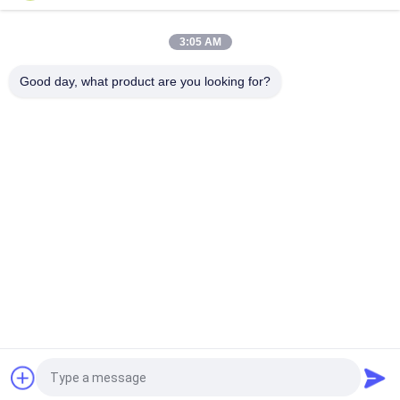
corona e struttura in acciaio inossidabile
3:05 AM
Sterilizzatore a ozono mobile da terra con uscita di ozono da 3
g/h e 5 g/h per la purificazione dell'aria
Good day, what product are you looking for?
Categorie popolari
Tutti
Sistema Di 
Sistema Di Osmosi 
Trattamento 
Inversa In 
Dell'acqua Ad 
Contenitori
Osmosi Inversa
Pile EDI Di Suez
DOW UF Membrane
Membrane Di 
Modulo EDI
Ultrafiltrazione
Macchina Ultrapure 
Sistema Di 
Dell'acqua
Depurazione Delle 
Acque Di 
Ultrafiltrazione
Richiedi un preventivo