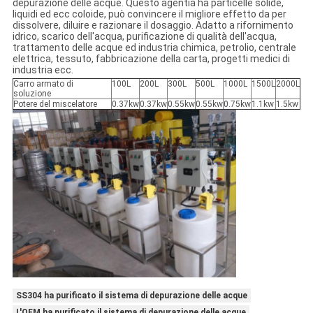
depurazione delle acque. Questo agentia ha particelle solide,
liquidi ed ecc coloide, può convincere il migliore effetto da per
dissolvere, diluire e razionare il dosaggio. Adatto a rifornimento
idrico, scarico dell'acqua, purificazione di qualità dell'acqua,
trattamento delle acque ed industria chimica, petrolio, centrale
elettrica, tessuto, fabbricazione della carta, progetti medici di
industria ecc.
Carro armato di
100L
200L
300L
500L
1000L
1500L
2000L
soluzione
Potere del miscelatore
0.37kw
0.37kw
0.55kw
0.55kw
0.75kw
1.1kw
1.5kw
SS304 ha purificato il sistema di depurazione delle acque
L'OEM ha purificato il sistema di depurazione delle acque