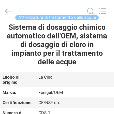
2026
Wuxi
Fenigal
Science
&
Attrezzatura di trattamento delle acque
Technology
Co.,
Sistema di dosaggio chimico
CASA
Ltd..
All
Rights
automatico dell'OEM, sistema
Reserved.
PRODOTTI
di dosaggio di cloro in
impianto per il trattamento
CIRCA
delle acque
NOI
Luogo di
La Cina
origine:
GIRO
DELLA
Marca:
Fenigal/OEM
FABBRICA
Certificazione:
CE/NSF etc.
Numero di
CDS-7