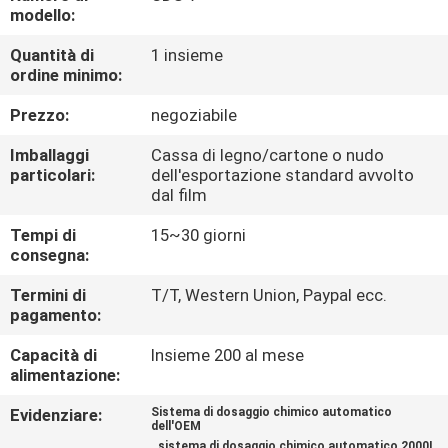
CONTROLLO
modello:
DI
Quantità di
1 insieme
ordine minimo:
QUALITÀ
Prezzo:
negoziabile
CONTATTICI
Imballaggi
Cassa di legno/cartone o nudo
particolari:
dell'esportazione standard avvolto
dal film
NOTIZIE
Tempi di
15~30 giorni
consegna:
RICHIEDA
Termini di
T/T, Western Union, Paypal ecc.
UNA
pagamento:
CITAZIONE
Capacità di
Insieme 200 al mese
alimentazione:
MAPPA
Evidenziare:
Sistema di dosaggio chimico automatico
dell'OEM
DEL
,
sistema di dosaggio chimico automatico 2000L