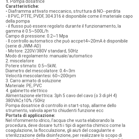
1.
Pompa dosatrice
Caratteristiche:
-
Diaframma attivato meccanico, struttura di NO--perdita
- Il PVC, PTFE, PVDF, 304.316 è disponibile come il materiale capo
della pompa
- il flusso può essere regolato durante il funzionamento, la
gamma è 0.5~500L/h
Campo di pressione: 0.2~1 Mpa
- Il controllo automatico che può accpet4~20mA è disponibile
(serie di JWM-AD)
- Motore: 220V/380V standard, 50Hz
Modo di regolamento: manuale/automatico
2. miscelatore
Potere stimato: 0.5~5kW;
Diametro del mescolatore: 0.4~3m
Velocità mescolantesi: 60~200rpm
3. Carro armato di soluzione
Materiale: PE, PVC
4. gabinetto elettrico
Alimentazione elettrica: 3ph 5 cavo del cavo (o 3 di pH 4)
380VAC±10% /50Hz
Pompa dosatrice di controllo in start-stop, allarme dello
strumento, valvola aperto chiudenti funzione ecc
Portata di applicazione:
Nel rifornimento idrico, l'acqua che vuota elaborando la
procedura, deve dosare tutti i tipi di agentia chimico come la
coagulazione, la flocculazione, gli aiuti del coagulante e
sterilizzazione della disinfezione, per realizzare lo scopo di