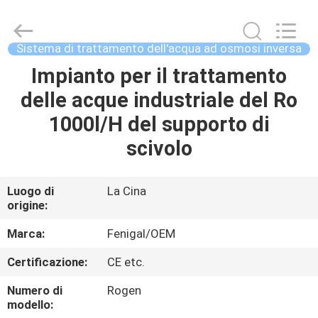
2026
Wuxi
Fenigal
Science
&
Sistema di trattamento dell'acqua ad osmosi inversa
Technology
Co.,
Impianto per il trattamento
CASA
Ltd..
All
Rights
delle acque industriale del Ro
Reserved.
PRODOTTI
1000l/H del supporto di
scivolo
CIRCA
NOI
Luogo di
La Cina
origine:
GIRO
Marca:
Fenigal/OEM
DELLA
Certificazione:
CE etc.
FABBRICA
Numero di
Rogen
modello: