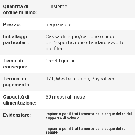
CONTROLLO
Quantità di
1 insieme
ordine minimo:
DI
QUALITÀ
Prezzo:
negoziabile
Imballaggi
Cassa di legno/cartone o nudo
CONTATTICI
particolari:
dell'esportazione standard avvolto
dal film
Tempi di
15~30 giorni
NOTIZIE
consegna:
Termini di
T/T, Western Union, Paypal ecc.
RICHIEDA
pagamento:
UNA
Capacità di
50 messi al mese
CITAZIONE
alimentazione:
Evidenziare:
impianto per il trattamento delle acque del ro del
supporto di scivolo
MAPPA
,
impianto per il trattamento delle acque del ro
DEL
1000l/h