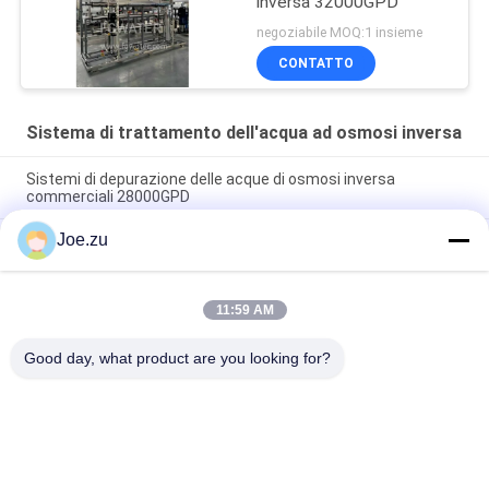
inversa 32000GPD
negoziabile MOQ:1 insieme
CONTATTO
Sistema di trattamento dell'acqua ad osmosi inversa
Sistemi di depurazione delle acque di osmosi inversa
commerciali 28000GPD
Joe.zu
Sistema di depurazione delle acque di osmosi inversa
commerciale 36000GPD
Sistema di trattamento delle acque ad osmosi inversa
11:59 AM
intelligente per monitoraggio remoto IoT 100TPD PLC
Touchscreen Industria 4.0
Good day, what product are you looking for?
Categorie popolari
Tutti
Sistema Di 
Sistema Di Osmosi 
Trattamento 
Inversa In 