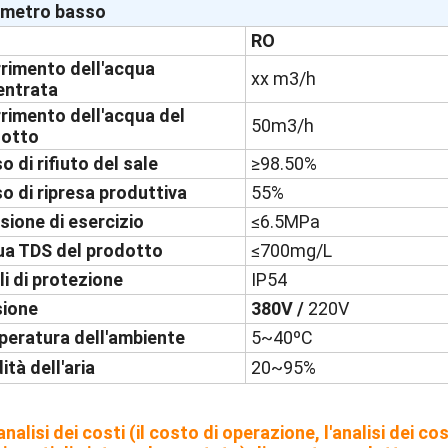
ametro basso
RO
rimento dell'acqua
xx m3/h
'entrata
rimento dell'acqua del
50m3/h
dotto
o di rifiuto del sale
≥98.50%
o di ripresa produttiva
55%
sione di esercizio
≤6.5MPa
a TDS del prodotto
≤700mg/L
lli di protezione
IP54
ione
380V /
220V
eratura dell'ambiente
5~40ºC
ità dell'aria
20~95%
'analisi dei costi (il costo di operazione, l'analisi dei c