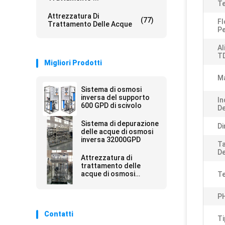
Te
Attrezzatura Di
(77)
F
Trattamento Delle Acque
Pe
Al
T
Migliori Prodotti
Ma
Sistema di osmosi
inversa del supporto
In
600 GPD di scivolo
De
Sistema di depurazione
Di
delle acque di osmosi
inversa 32000GPD
Ta
De
Attrezzatura di
trattamento delle
acque di osmosi
Te
inversa 10000GPD
P
Contatti
Ti