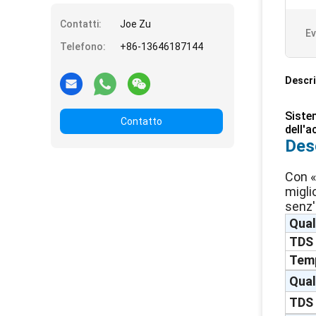
Contatti:
Joe Zu
Ev
Telefono:
+86-13646187144
Descri
Sistem
Contatto
dell'a
Des
Con «
migli
senz'
Qual
TDS
Temp
Qual
TDS