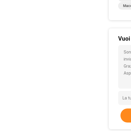
Macc
Vuoi
Son
inv
Gra
Asp