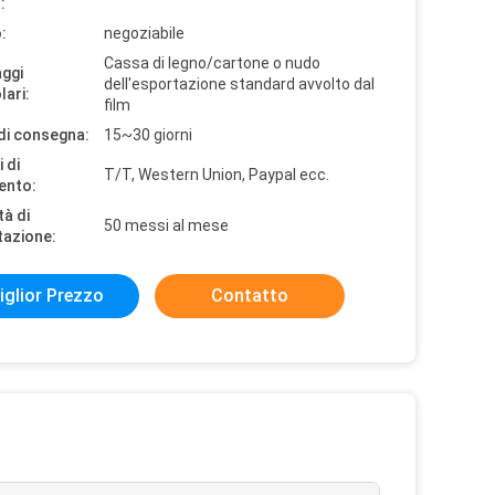
:
:
negoziabile
Cassa di legno/cartone o nudo
aggi
dell'esportazione standard avvolto dal
lari:
film
di consegna:
15~30 giorni
 di
T/T, Western Union, Paypal ecc.
ento:
tà di
50 messi al mese
tazione:
iglior Prezzo
Contatto