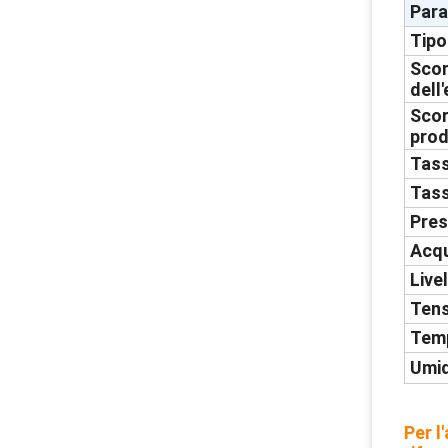
Par
Tipo
Scor
dell
Scor
pro
Tass
Tass
Pres
Acqu
Live
Tens
Temp
Umid
Per l