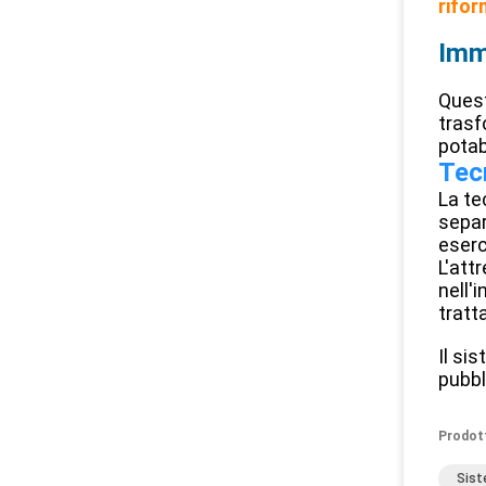
rifor
Imm
Quest
trasf
potab
Tec
La te
separ
eserc
L'att
nell'
tratt
Il si
pubbl
Prodot
Sist