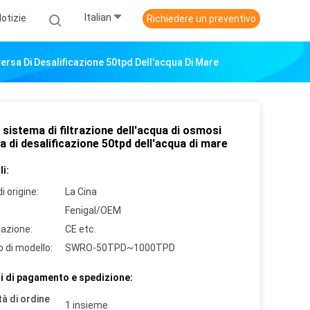
Italian
otizie
Richiedere un preventivo
versa Di Desalificazione 50tpd Dell'acqua Di Mare
 sistema di filtrazione dell'acqua di osmosi
a di desalificazione 50tpd dell'acqua di mare
i:
i origine:
La Cina
Fenigal/OEM
cazione:
CE etc.
 di modello:
SWRO-50TPD~1000TPD
i di pagamento e spedizione:
à di ordine
1 insieme