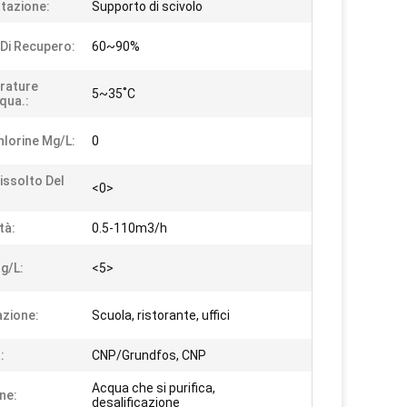
tazione:
Supporto di scivolo
Di Recupero:
60~90%
rature
5~35˚C
qua.:
hlorine Mg/L:
0
issolto Del
<0>
tà:
0.5-110m3/h
g/L:
<5>
azione:
Scuola, ristorante, uffici
:
CNP/Grundfos, CNP
Acqua che si purifica,
ne:
desalificazione