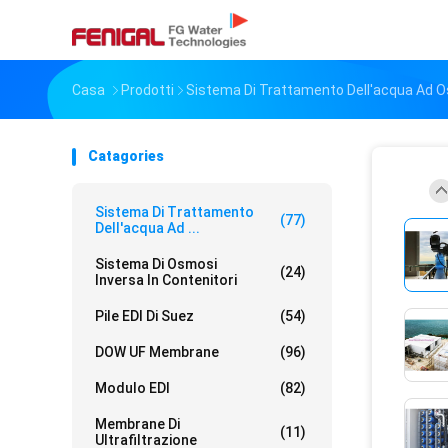
Casa
Prodotti
Sistema Di Trattamento Dell'acqua Ad O
Catagories
Sistema Di Trattamento
(77)
Dell'acqua Ad ...
Sistema Di Osmosi
(24)
Inversa In Contenitori
Pile EDI Di Suez
(54)
DOW UF Membrane
(96)
Modulo EDI
(82)
Membrane Di
(11)
Ultrafiltrazione