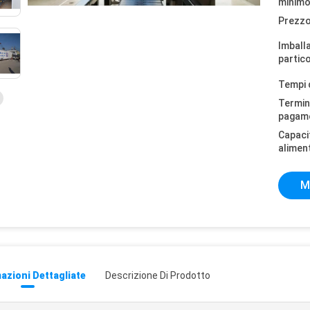
minimo
Prezzo
Imball
partico
Tempi 
Termini
pagam
Capaci
alimen
M
azioni Dettagliate
Descrizione Di Prodotto