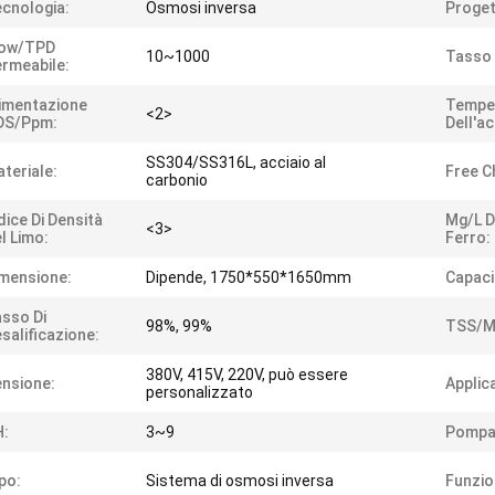
cnologia:
Osmosi inversa
Proget
low/TPD
10~1000
Tasso 
rmeabile:
imentazione
Tempe
<2>
DS/ppm:
Dell'ac
SS304/SS316L, acciaio al
teriale:
Free C
carbonio
dice Di Densità
Mg/l D
<3>
l Limo:
Ferro:
mensione:
Dipende, 1750*550*1650mm
Capaci
sso Di
98%, 99%
TSS/m
salificazione:
380V, 415V, 220V, può essere
nsione:
Applic
personalizzato
H:
3~9
Pompa
po:
Sistema di osmosi inversa
Funzio