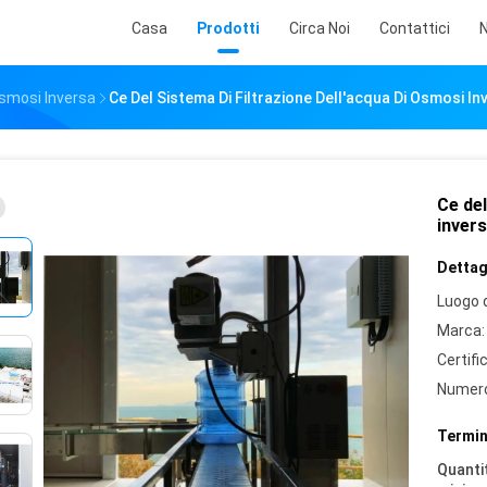
Casa
Prodotti
Circa Noi
Contattici
N
smosi Inversa
Ce Del Sistema Di Filtrazione Dell'acqua Di Osmosi In
Ce del
invers
Dettagl
Luogo d
Marca:
Certifi
Numero
Termin
Quantit